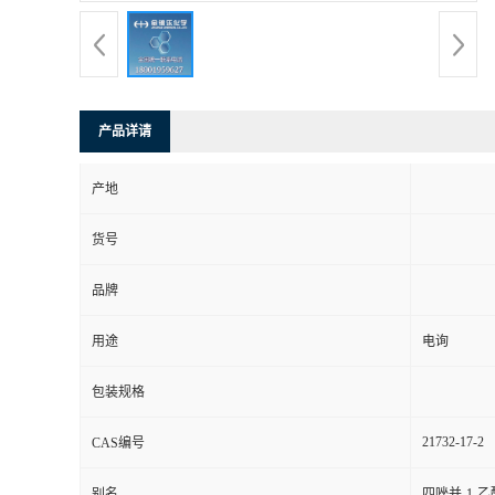
产品详请
产地
货号
品牌
用途
电询
包装规格
21732-17-2
CAS编号
别名
四唑并-1-乙