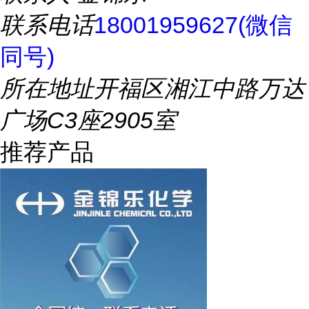
联系电话
18001959627(微信
同号)
所在地址
开福区湘江中路万达
广场C3座2905室
推荐产品