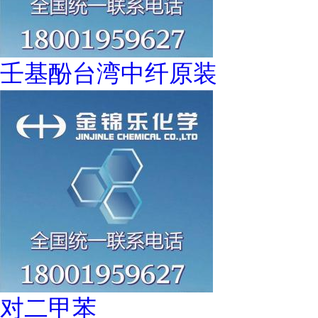
壬基酚台湾中纤原装
对二甲苯