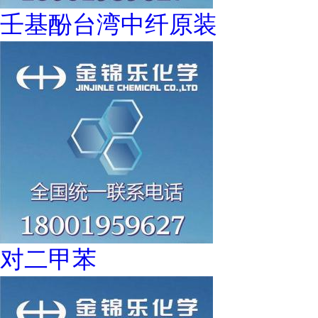
壬基酚台湾中纤原装
对二甲苯