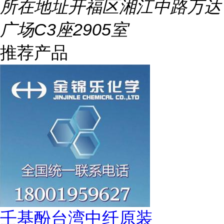
所在地址
开福区湘江中路万达
广场C3座2905室
推荐产品
壬基酚台湾中纤原装