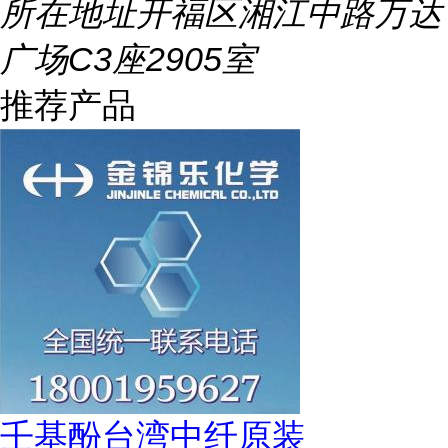
所在地址
开福区湘江中路万达
广场C3座2905室
推荐产品
壬基酚台湾中纤原装