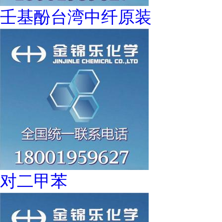
壬基酚台湾中纤原装
对二甲苯