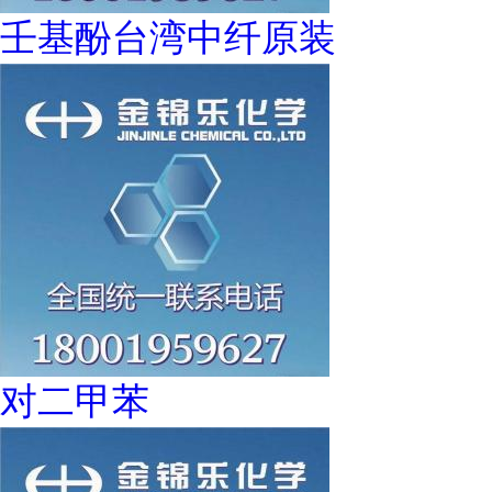
壬基酚台湾中纤原装
对二甲苯