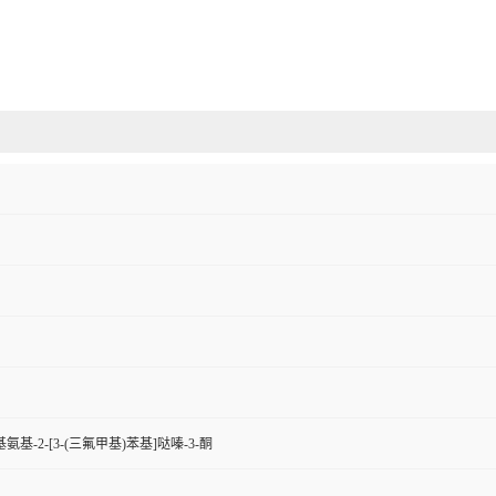
基氨基-2-[3-(三氟甲基)苯基]哒嗪-3-酮