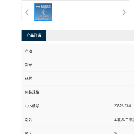
产品详请
产地
货号
品牌
包装规格
23576-23-0
CAS编号
别名
4-氯-5-二甲
%
纯度