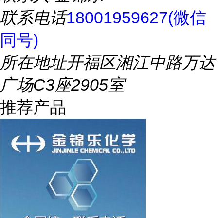
联系电话
18001959627(微信
同号)
所在地址
开福区湘江中路万达
广场C3座2905室
推荐产品