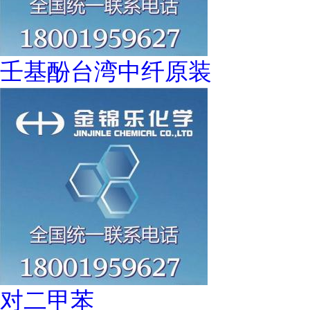
壬基酚台湾中纤原装
对二甲苯