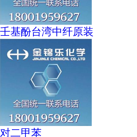
壬基酚台湾中纤原装
对二甲苯