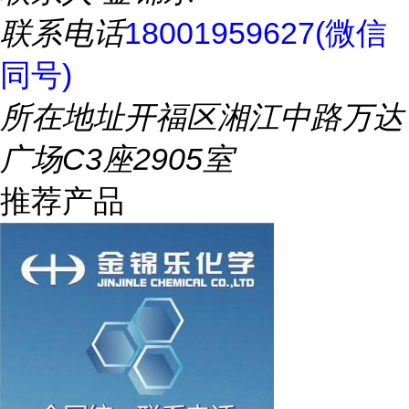
联系电话
18001959627(微信
同号)
所在地址
开福区湘江中路万达
广场C3座2905室
推荐产品