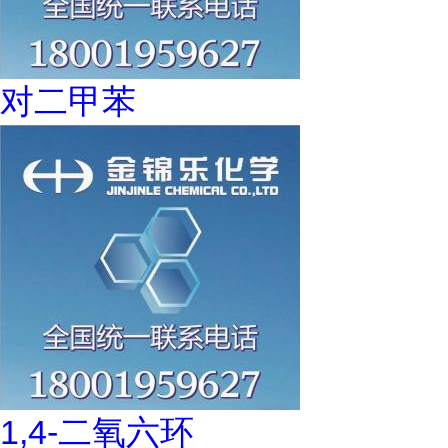
对二甲苯
1,4-二氧六环