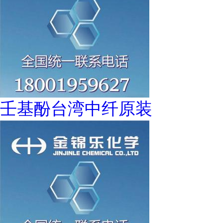
壬基酚台湾中纤原装