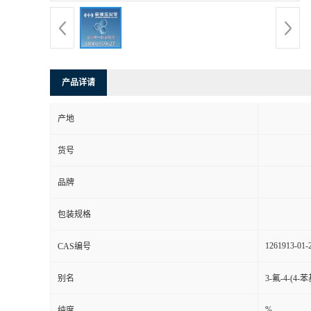
产品详请
产地
货号
品牌
包装规格
1261913-01-
CAS编号
别名
3-氟-4-(
%
纯度