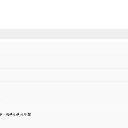
2
4-苯基甲氧基苯基)苯甲酸