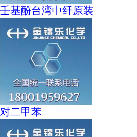
壬基酚台湾中纤原装
对二甲苯