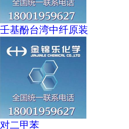
壬基酚台湾中纤原装
对二甲苯