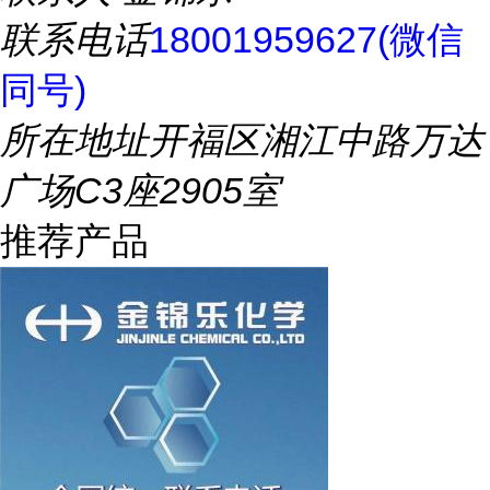
联系电话
18001959627(微信
同号)
所在地址
开福区湘江中路万达
广场C3座2905室
推荐产品