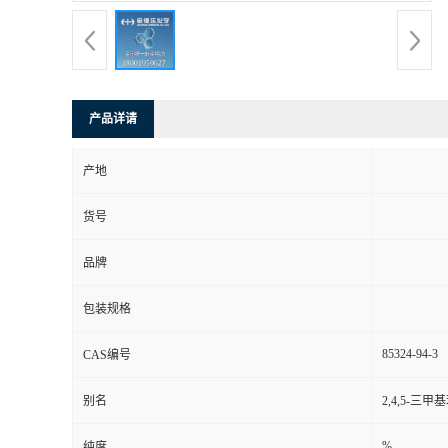
产品详请
产地
货号
品牌
包装规格
85324-94-3
CAS编号
别名
2,4,5-三
%
纯度