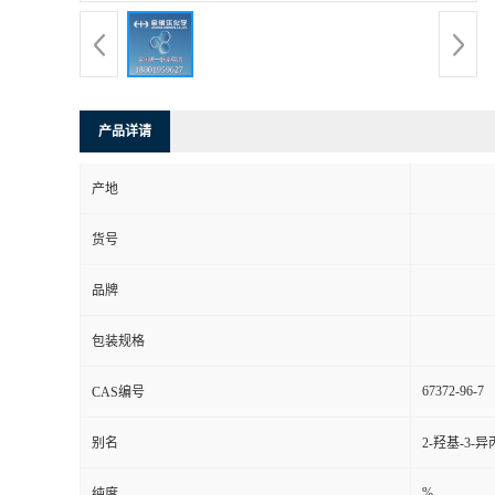
产品详请
产地
货号
品牌
包装规格
67372-96-7
CAS编号
别名
2-羟基-3-
%
纯度