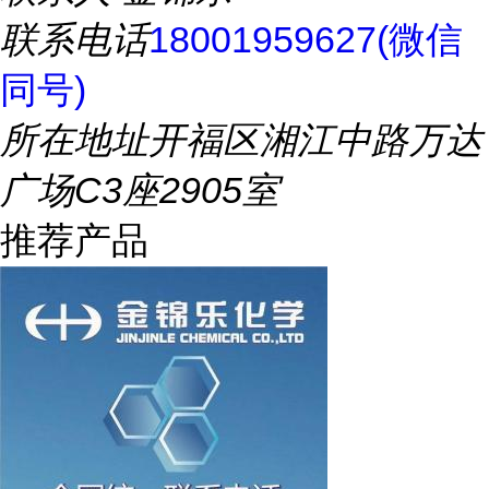
联系电话
18001959627(微信
同号)
所在地址
开福区湘江中路万达
广场C3座2905室
推荐产品