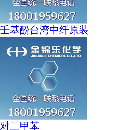
壬基酚台湾中纤原装
对二甲苯