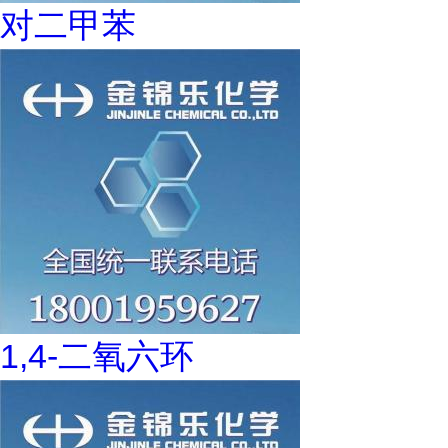
对二甲苯
1,4-二氧六环