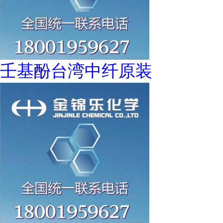
壬基酚台湾中纤原装