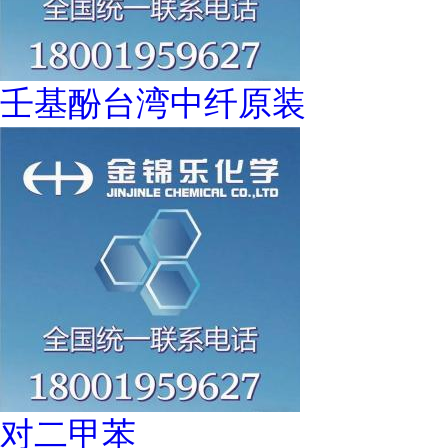
壬基酚台湾中纤原装
对二甲苯