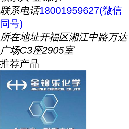
联系电话
18001959627(微信
同号)
所在地址
开福区湘江中路万达
广场C3座2905室
推荐产品