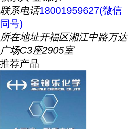
联系电话
18001959627(微信
同号)
所在地址
开福区湘江中路万达
广场C3座2905室
推荐产品