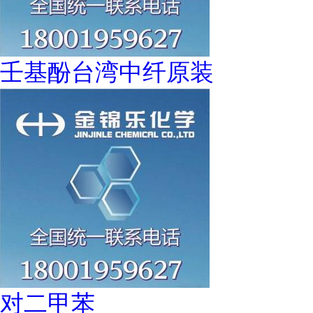
壬基酚台湾中纤原装
对二甲苯