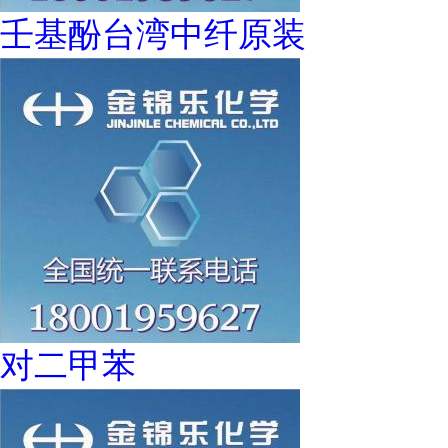
壬基酚台湾中纤原装
对二甲苯