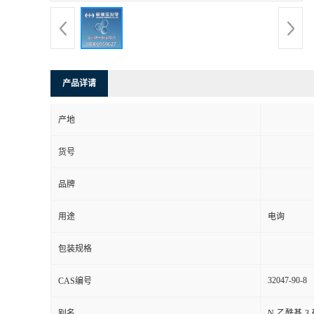
产品详请
产地
货号
品牌
用途
电询
包装规格
32047-90-8
CAS编号
别名
N-乙酰基-