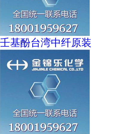
壬基酚台湾中纤原装