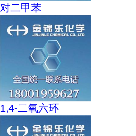
对二甲苯
1,4-二氧六环