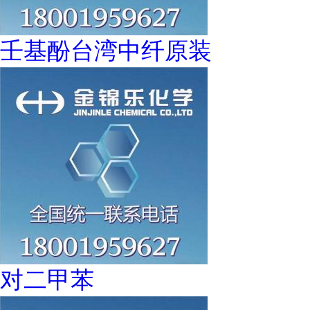
壬基酚台湾中纤原装
对二甲苯