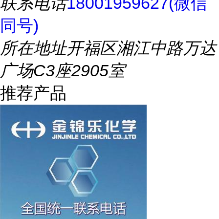
联系电话
18001959627(微信
同号)
所在地址
开福区湘江中路万达
广场C3座2905室
推荐产品