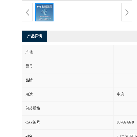
产品详请
产地
货号
品牌
用途
电询
包装规格
88766-66-9
CAS编号
别名
4-(二氟亚甲基