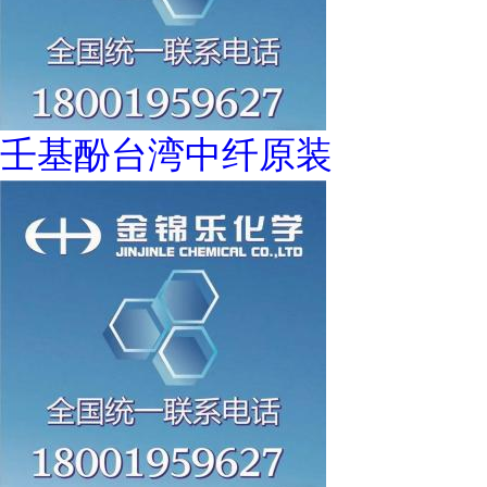
壬基酚台湾中纤原装