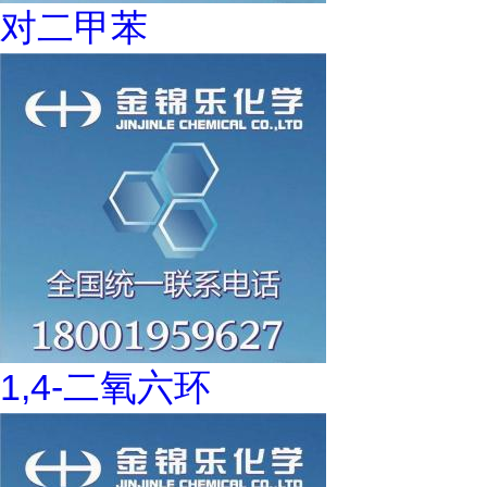
对二甲苯
1,4-二氧六环