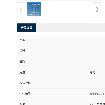
产品详请
产地
货号
品牌
用途
电询
包装规格
916792-01-3
CAS编号
别名
3,5-二甲