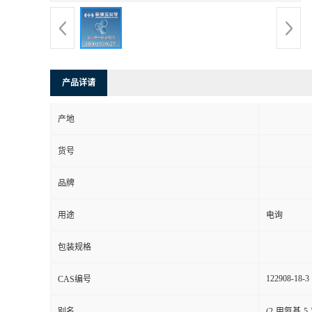
产品详请
产地
货号
品牌
用途
电询
包装规格
122908-18-3
CAS编号
别名
(2-甲氨基-