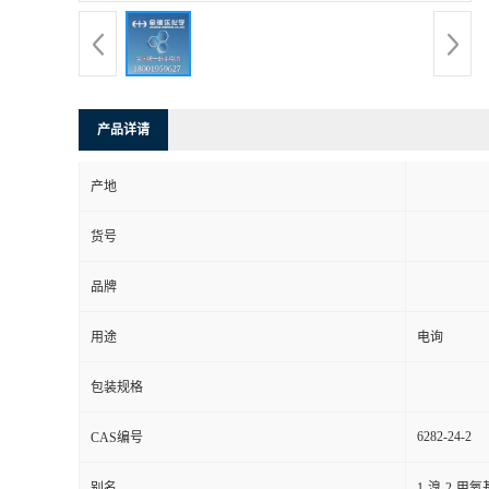
产品详请
产地
货号
品牌
用途
电询
包装规格
6282-24-2
CAS编号
别名
1-溴-2-甲