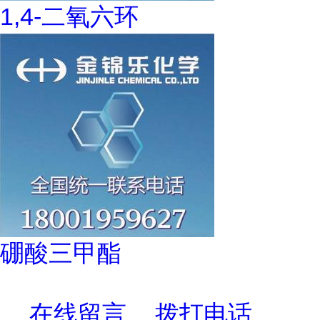
1,4-二氧六环
硼酸三甲酯
在线留言
拨打电话