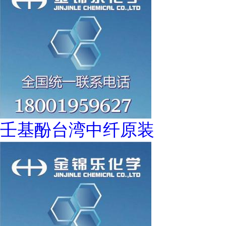
壬基酚台湾中纤原装