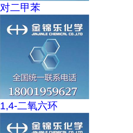
对二甲苯
1,4-二氧六环