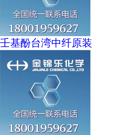
壬基酚台湾中纤原装