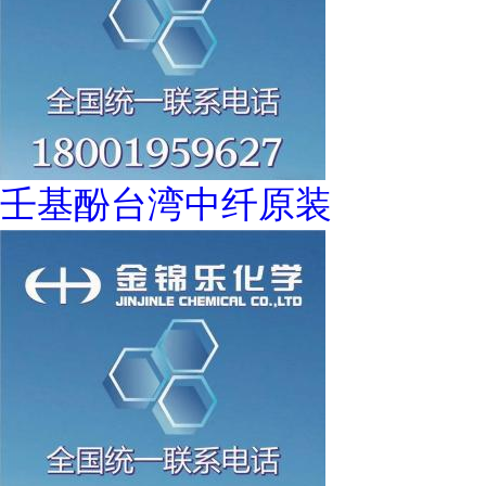
壬基酚台湾中纤原装