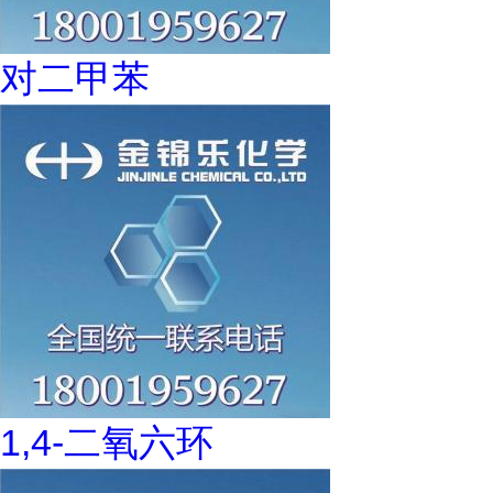
对二甲苯
1,4-二氧六环