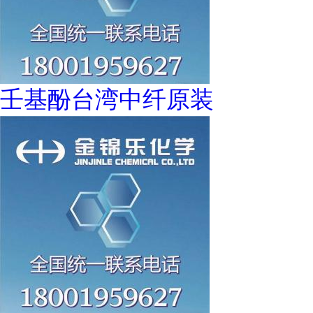
壬基酚台湾中纤原装