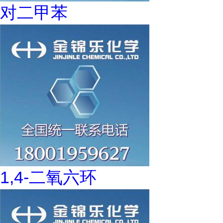
对二甲苯
1,4-二氧六环