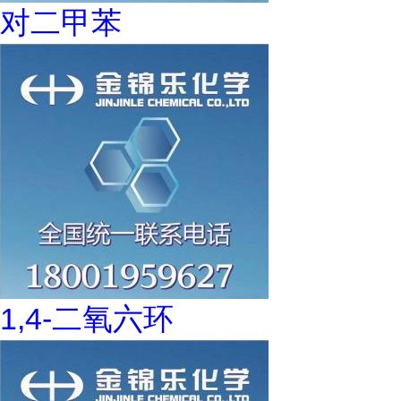
对二甲苯
1,4-二氧六环