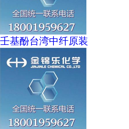
壬基酚台湾中纤原装