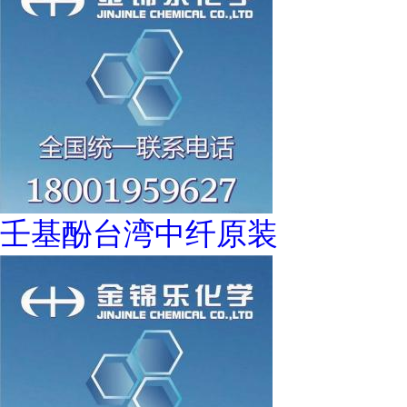
壬基酚台湾中纤原装