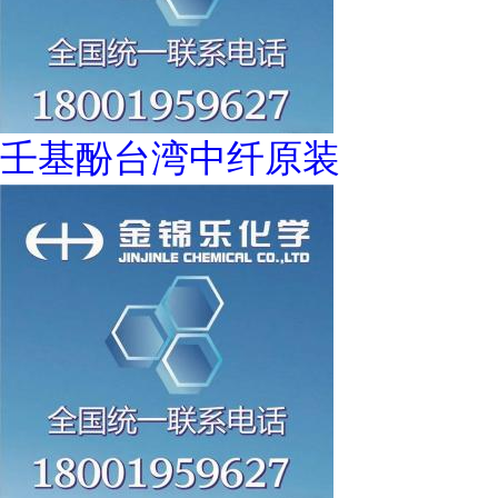
壬基酚台湾中纤原装