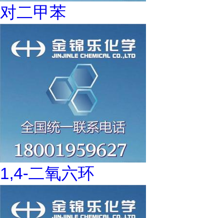
对二甲苯
1,4-二氧六环