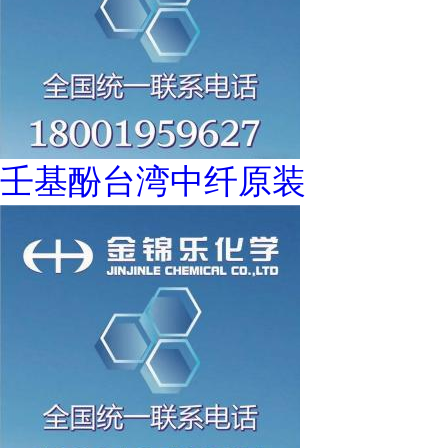
壬基酚台湾中纤原装