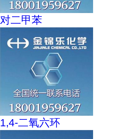
对二甲苯
1,4-二氧六环