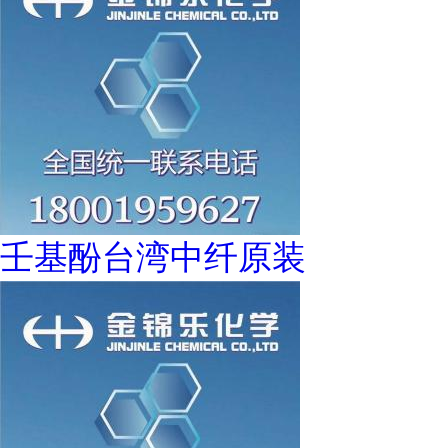
壬基酚台湾中纤原装