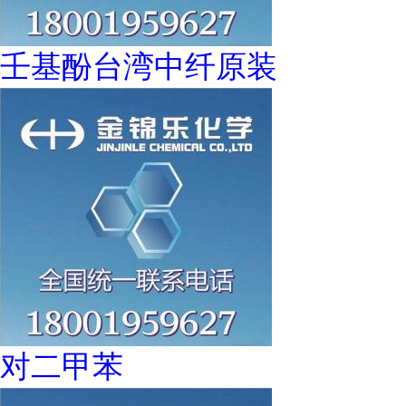
壬基酚台湾中纤原装
对二甲苯