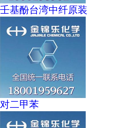
壬基酚台湾中纤原装
对二甲苯