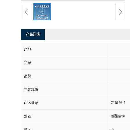
产品详请
产地
货号
品牌
包装规格
7646-93-7
CAS编号
别名
硫酸氢钾
%
纯度