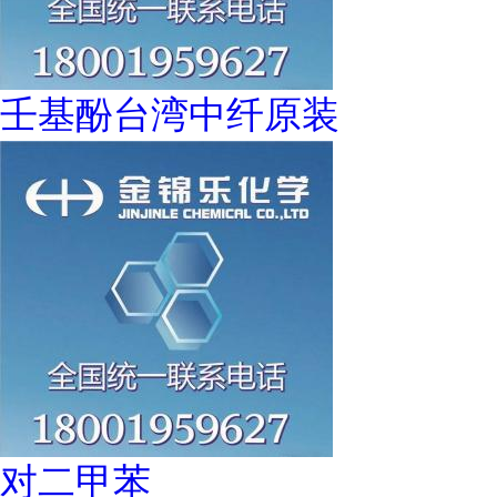
壬基酚台湾中纤原装
对二甲苯