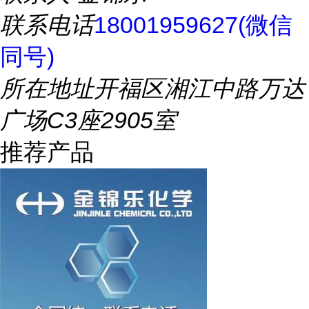
联系电话
18001959627(微信
同号)
所在地址
开福区湘江中路万达
广场C3座2905室
推荐产品