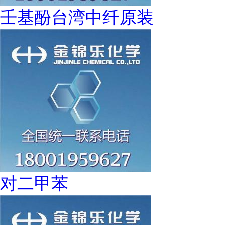
壬基酚台湾中纤原装
对二甲苯