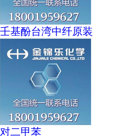
壬基酚台湾中纤原装
对二甲苯