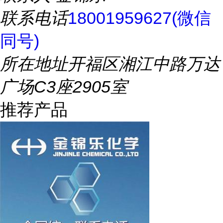
联系电话
18001959627(微信
同号)
所在地址
开福区湘江中路万达
广场C3座2905室
推荐产品