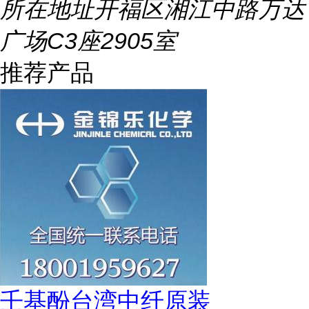
所在地址
开福区湘江中路万达
广场C3座2905室
推荐产品
壬基酚台湾中纤原装