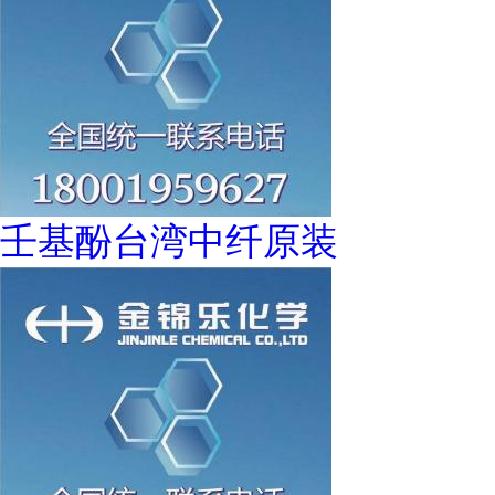
壬基酚台湾中纤原装