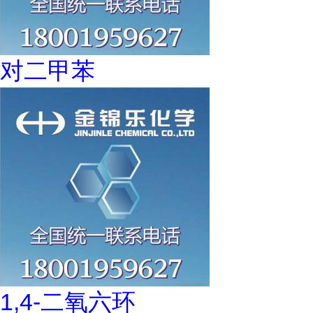
对二甲苯
1,4-二氧六环