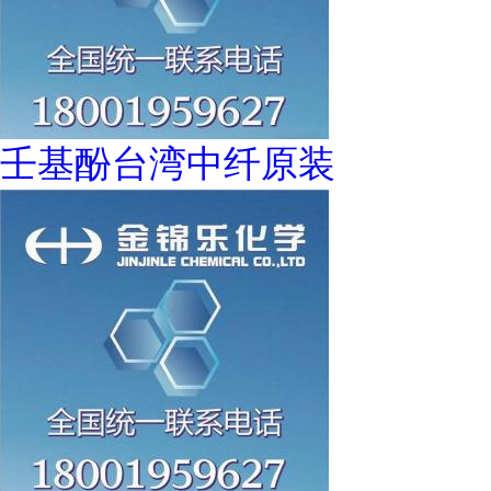
壬基酚台湾中纤原装