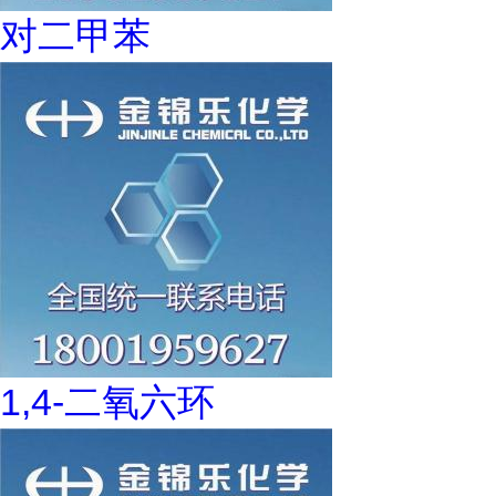
对二甲苯
1,4-二氧六环