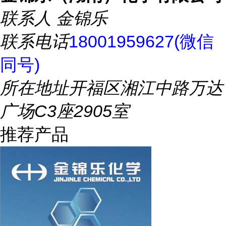
联系人
金锦乐
联系电话
18001959627(微信
同号)
所在地址
开福区湘江中路万达
广场C3座2905室
推荐产品