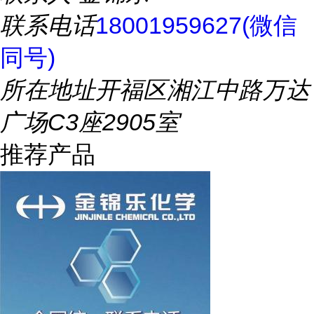
联系电话
18001959627(微信
同号)
所在地址
开福区湘江中路万达
广场C3座2905室
推荐产品