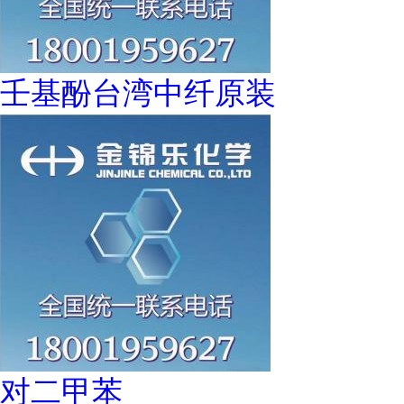
壬基酚台湾中纤原装
对二甲苯