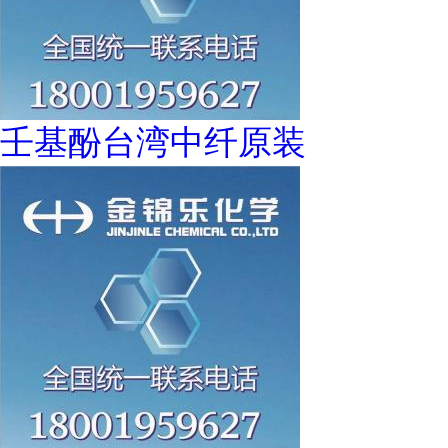
壬基酚台湾中纤原装