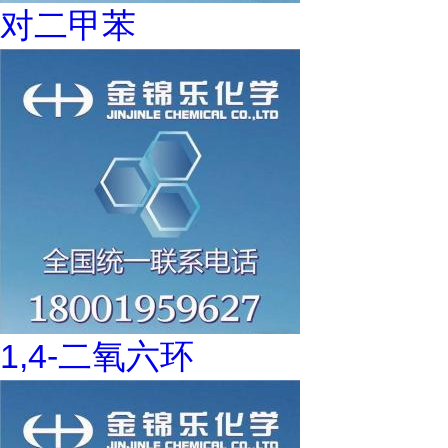
对二甲苯
1,4-二氧六环