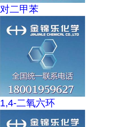
对二甲苯
1,4-二氧六环