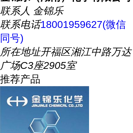
联系人
金锦乐
联系电话
18001959627(微信
同号)
所在地址
开福区湘江中路万达
广场C3座2905室
推荐产品