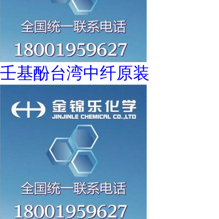
壬基酚台湾中纤原装